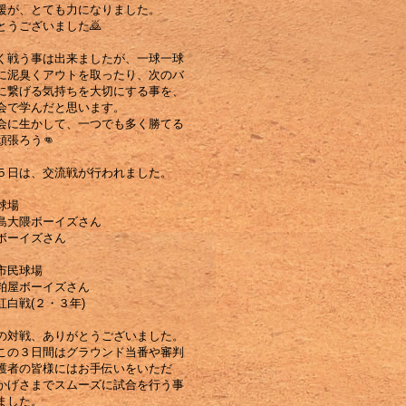
援が、とても力になりました。
とうございました🙇
く戦う事は出来ましたが、一球一球
に泥臭くアウトを取ったり、次のバ
に繋げる気持ちを大切にする事を、
会で学んだと思います。
会に生かして、一つでも多く勝てる
頑張ろう👊
５日は、交流戦が行われました。
球場
児島大隈ボーイズさん
日ボーイズさん
市民球場
岡粕屋ボーイズさん
紅白戦(２・３年)
の対戦、ありがとうございました。
この３日間はグラウンド当番や審判
護者の皆様にはお手伝いをいただ
かげさまでスムーズに試合を行う事
ました。