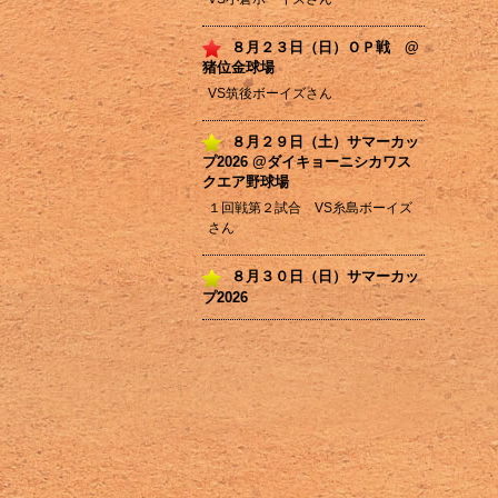
８月２３日（日）ＯＰ戦 @
猪位金球場
VS筑後ボーイズさん
８月２９日（土）サマーカッ
プ2026 @ダイキョーニシカワス
クエア野球場
１回戦第２試合 VS糸島ボーイズ
さん
８月３０日（日）サマーカッ
プ2026