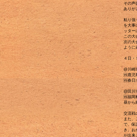
その声
ありが
粘り強
を大事
ッター
この大
次の大
ように
４日・
@川崎
🆚鹿
🆚春
@田川
🆚福
昼から
交流戦
また、
で、保
き、お
が出来