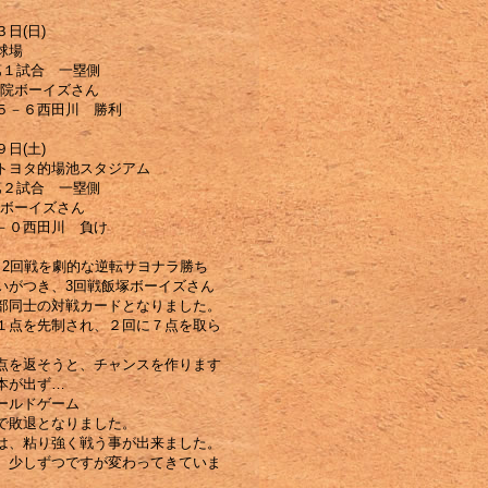
日(日)
球場
第１試合 一塁側
布院ボーイズさん
５－６西田川 勝利
日(土)
トヨタ的場池スタジアム
第２試合 一塁側
塚ボーイズさん
－０西田川 負け
・2回戦を劇的な逆転サヨナラ勝ち
いがつき、3回戦飯塚ボーイズさん
部同士の対戦カードとなりました。
１点を先制され、２回に７点を取ら
。
点を返そうと、チャンスを作ります
本が出ず…
ールドゲーム
で敗退となりました。
は、粘り強く戦う事が出来ました。
、少しずつですが変わってきていま