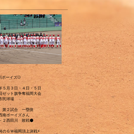
川ボーイズ⚾️
年５月３日・４日・５日
回ゼット旗争奪福岡大会
市民球場
 第２試合 一塁側
岡西南ボーイズさん
－２西田川 敗戦⚫️
例のＧＷ福岡頂上決戦⚡️