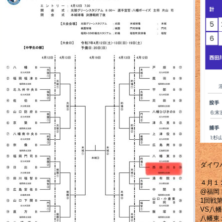
ダイワ
４月１２
@福岡
1回戦
VS八
八幡東