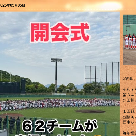
2025
05
05
年
月
日
⚾️西田
令和７
第３４
@田川
１回戦
🆚福
西南６
毎年恒