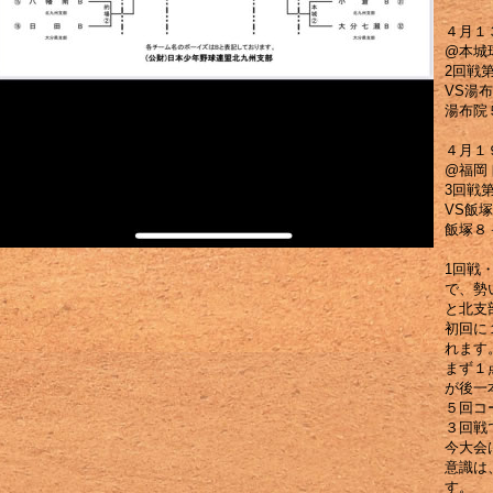
４月１３
@本城
2回戦
VS湯
湯布院
４月１９
@福岡
3回戦
VS飯
飯塚８
1回戦
で、勢
と北支
初回に
れます
まず１
が後一
５回コ
３回戦
今大会
意識は
す。