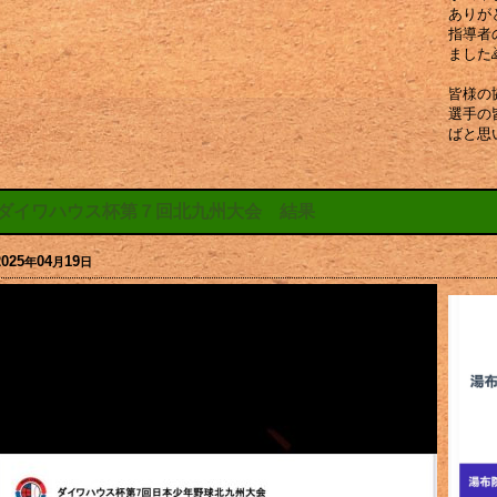
ありが
指導者
ました
皆様の
選手の
ばと思
ダイワハウス杯第７回北九州大会 結果
2025
04
19
年
月
日