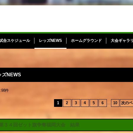
試合スケジュール
レッズNEWS
ホームグラウンド
大会ギャラ
ッズNEWS
:
98
件
1
2
3
4
5
6
...
10
次のペ
第３４回ゼット旗争奪福岡大会 結果