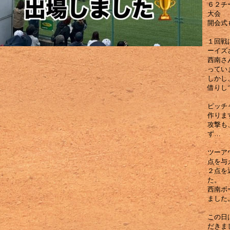
６２チ
大会
開会式
１回戦
ーイズ
西南さ
ってい
しかし
借りし
ピッチ
作りま
攻撃も
ず…
ツーア
点を与
２点を
た。
西南ボ
ました
この日
だきま