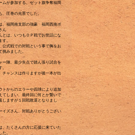
ームが参加する、ゼット旗争奪福岡
も、圧巻の光景でした。
は、福岡南支部の強豪 福岡西南ボ
さん
んとは、いつもＯＰ戦でお世話にな
ます。
、公式戦での対戦という事で胸をお
て挑みました。
ャー陣、最少失点で踏ん張り試合を
す。
、チャンスは作りますが後一本が出
ウトからのエラーや四球により追加
えてしまい、最終回に何とか繋いで
返しますが１回戦敗退となりまし
ーイズさん、対戦ありがとうござい
。
は、たくさんの方に応援に来ていた
した。