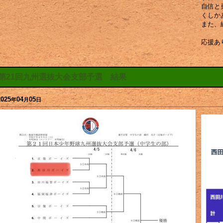
自信と
くしか
また、
応援あ
第21回九州選抜大会支部予選 結果
2025
04
05
年
月
日