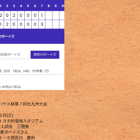
ハウス杯第７回北九州大会
日(土)
トヨタ的場池スタジアム
第１試合 三塁側
幡東ボーイズさん
１－２西田川 勝利