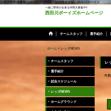
日本少年野球連盟 ボーイズリーグ 福岡県北支部 西田川ボーイズ
一緒に野球が出来る仲間大募集中‼️
西田川ボーイズホームページ
チームスタッフ
選手紹介
ホーム
>
レッズNEWS
チームスタッフ
レ
選手紹介
件数
試合スケジュール
レッズNEWS
ホームグラウンド