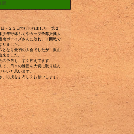
敗退
７日・２３日で行われました、第２
本少年野球ふくやカップ争奪振興大
幡南ボーイズさんに敗れ、３回戦で
なりました。
ムとなり最初の大会でしたが、沢山
出来ました。
会の予選も、すぐ控えてます。
えて、日々の練習を大切に取り組ん
りたいと思います。
き、応援をよろしくお願いします。