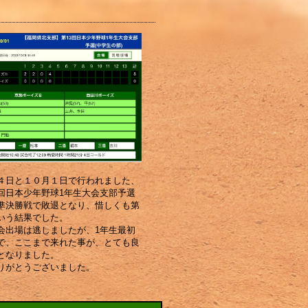
４日と１０月１日で行われました、
回日本少年野球1年生大会支部予選
準決勝戦で敗退となり、惜しくも第
いう結果でした。
会出場は逃しましたが、1年生最初
で、ここまで来れた事が、とても良
となりました。
りがとうございました。