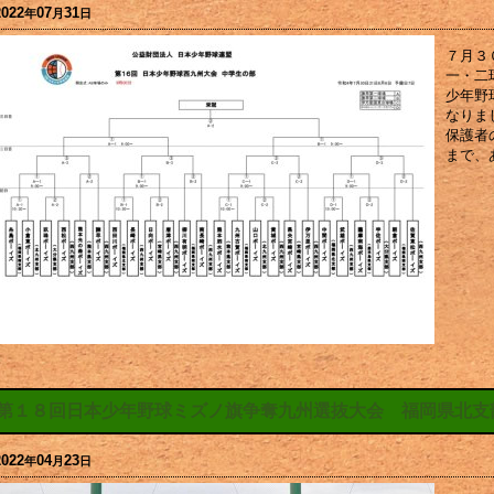
2022
07
31
年
月
日
７月３
一・二
少年野
なりま
保護者
まで、
第１８回日本少年野球ミズノ旗争奪九州選抜大会 福岡県北支
2022
04
23
年
月
日