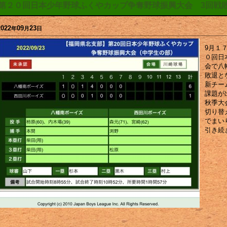
第２０回日本少年野球ふくやカップ争奪野球振興大会 3回戦
2022
09
23
年
月
日
9月１
０回日
会で八
敗退と
新チー
課題が
秋季大
切り替
でまい
引き続