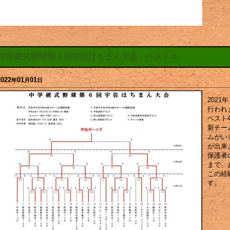
中学硬式野球第６回宇佐はちまん大会 ベスト４
2022
01
01
年
月
日
202
行われ
ベスト
新チー
ムがい
が出来
保護者
まで、
この経
す。