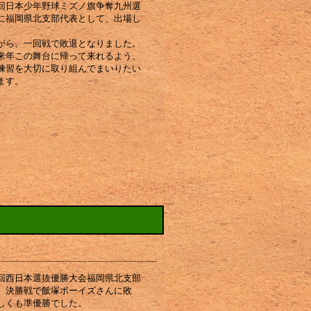
回日本少年野球ミズノ旗争奪九州選
に福岡県北支部代表として、出場し
。
がら、一回戦で敗退となりました。
来年この舞台に帰って来れるよう、
練習を大切に取り組んでまいりたい
ます。
回西日本選抜優勝大会福岡県北支部
、決勝戦で飯塚ボーイズさんに敗
しくも準優勝でした。