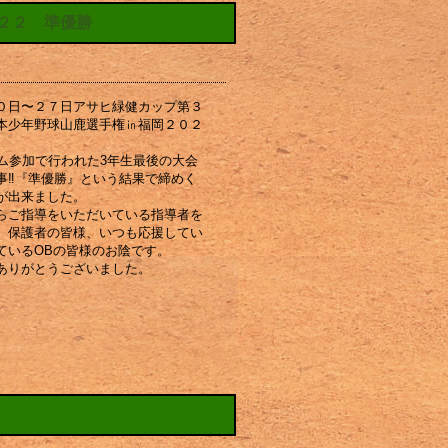
２２ 準優勝
０日〜２７日アサヒ緑健カップ第３
本少年野球山鹿選手権㏌福岡２０２
ーム参加で行われた3年生最後の大会
事‼︎『準優勝』という結果で締めく
が出来ました。
らご指導をいただいている指導者を
、保護者の皆様、いつも応援してい
ているOBの皆様のお陰です。
ありがとうございました。