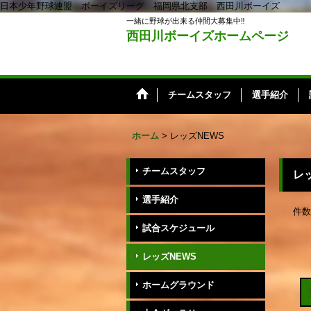
日本少年野球連盟 ボーイズリーグ 福岡県北支部 西田川ボーイズ
一緒に野球が出来る仲間大募集中‼️
西田川ボーイズホームページ
チームスタッフ
選手紹介
ホーム
>
レッズNEWS
チームスタッフ
レ
選手紹介
件数
試合スケジュール
レッズNEWS
ホームグラウンド