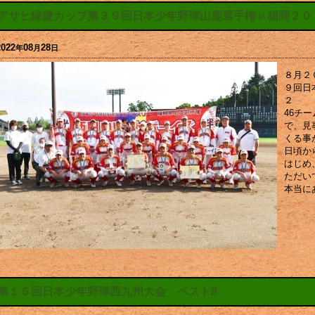
アサヒ緑健カップ第３９回日本少年野球山鹿選手権㏌福岡２０
2022
08
28
年
月
日
８月２
９回日
２
46チ
で、見
くる事
日頃か
はじめ
ただい
本当に
第１６回日本少年野球西九州大会 ベスト8