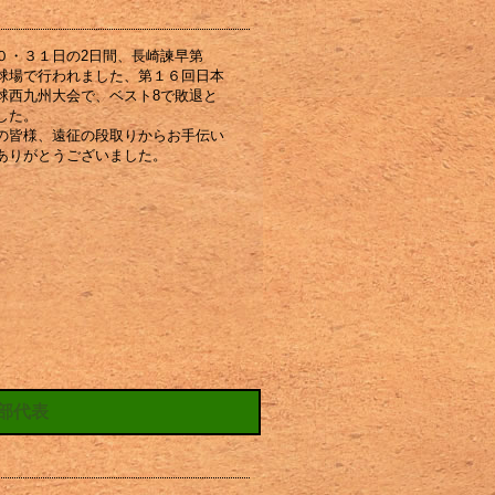
０・３１日の2日間、長崎諫早第
球場で行われました、第１６回日本
球西九州大会で、ベスト8で敗退と
した。
の皆様、遠征の段取りからお手伝い
ありがとうございました。
部代表