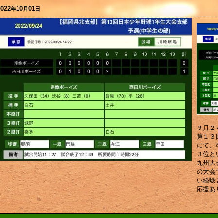
2022
10
01
年
月
日
９月２
第１３
にて、
３位と
九州大
の大会
い経験
応援あ