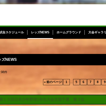
試合スケジュール
レッズNEWS
ホームグラウンド
大会ギャラ
ッズNEWS
:
98
件
«
前のページ
1
...
5
6
7
8
9
第１３回日本少年野球1年生大会支部予選 第３位