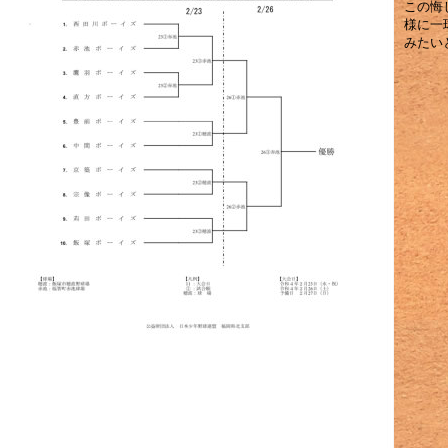
この悔
様に一
みたい