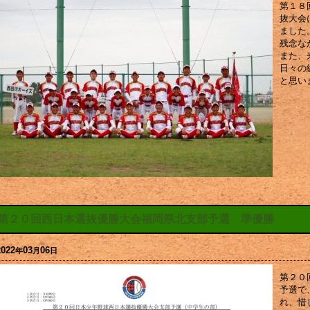
第１８
抜大会
ました
残念な
また、
日々の
と思い
第２０回西日本選抜優勝大会福岡県北支部予選 準優勝
2022
03
06
年
月
日
第２０
予選で
れ、惜