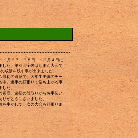
1年１１月２７・２８日 １２月４日に
ました、第６回宇佐はちまん大会で
4の成績を残す事が出来ました。
ム最初の遠征で、３年生主体のチー
る中、選手の頑張りで勝ち上がる事
ました。
の皆様、遠征の段取りからお手伝い
ありがとうございました。
験を生かして、次の大会も頑張りま